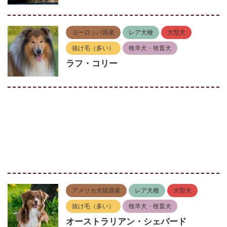
ヨーロッパ原産
レア犬種
大型犬
抜け毛（多い）
牧羊犬・牧畜犬
ラフ・コリー
アメリカ大陸原産
レア犬種
大型犬
抜け毛（多い）
牧羊犬・牧畜犬
オーストラリアン・シェパード