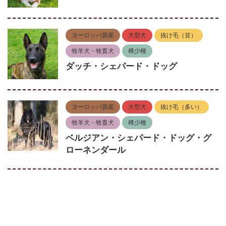
ヨーロッパ原産
大型犬
抜け毛（並）
牧羊犬・牧畜犬
稀少種
ダッチ・シェパード・ドッグ
ヨーロッパ原産
大型犬
抜け毛（多い）
牧羊犬・牧畜犬
稀少種
ベルジアン・シェパード・ドッグ・グ
ローネンダール