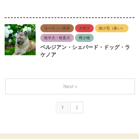
ヨーロッパ原産
大型犬
抜け毛（多い）
牧羊犬・牧畜犬
稀少種
ベルジアン・シェパード・ドッグ・ラ
ケノア
Next »
1
2