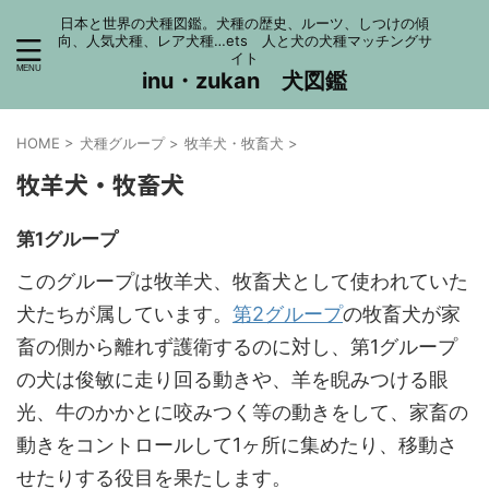
日本と世界の犬種図鑑。犬種の歴史、ルーツ、しつけの傾
向、人気犬種、レア犬種…ets 人と犬の犬種マッチングサ
イト
inu・zukan 犬図鑑
HOME
>
犬種グループ
>
牧羊犬・牧畜犬
>
牧羊犬・牧畜犬
第1グループ
このグループは牧羊犬、牧畜犬として使われていた
犬たちが属しています。
第2グループ
の牧畜犬が家
畜の側から離れず護衛するのに対し、第1グループ
の犬は俊敏に走り回る動きや、羊を睨みつける眼
光、牛のかかとに咬みつく等の動きをして、家畜の
動きをコントロールして1ヶ所に集めたり、移動さ
せたりする役目を果たします。