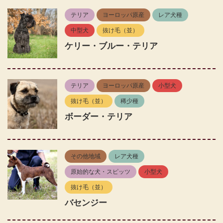
テリア
ヨーロッパ原産
レア犬種
中型犬
抜け毛（並）
ケリー・ブルー・テリア
テリア
ヨーロッパ原産
小型犬
抜け毛（並）
稀少種
ボーダー・テリア
その他地域
レア犬種
原始的な犬・スピッツ
小型犬
抜け毛（並）
バセンジー