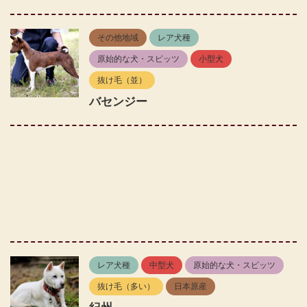
その他地域
レア犬種
原始的な犬・スピッツ
小型犬
抜け毛（並）
バセンジー
レア犬種
中型犬
原始的な犬・スピッツ
抜け毛（多い）
日本原産