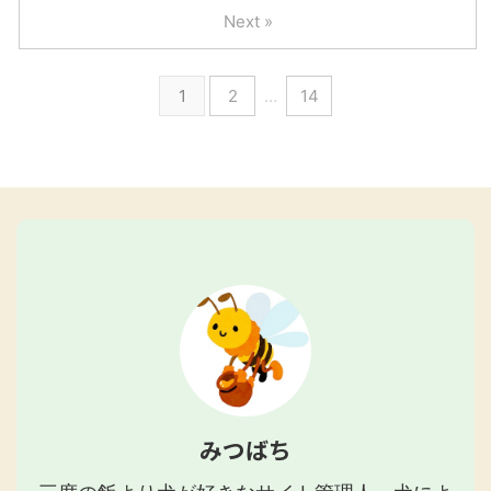
Next »
1
2
…
14
みつばち