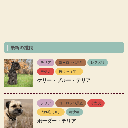
最新の投稿
テリア
ヨーロッパ原産
レア犬種
中型犬
抜け毛（並）
ケリー・ブルー・テリア
テリア
ヨーロッパ原産
小型犬
抜け毛（並）
稀少種
ボーダー・テリア