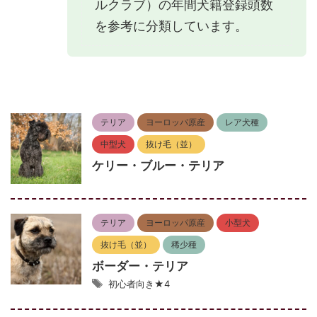
ルクラブ）の年間犬籍登録頭数
を参考に分類しています。
テリア
ヨーロッパ原産
レア犬種
中型犬
抜け毛（並）
ケリー・ブルー・テリア
テリア
ヨーロッパ原産
小型犬
抜け毛（並）
稀少種
ボーダー・テリア
初心者向き★4