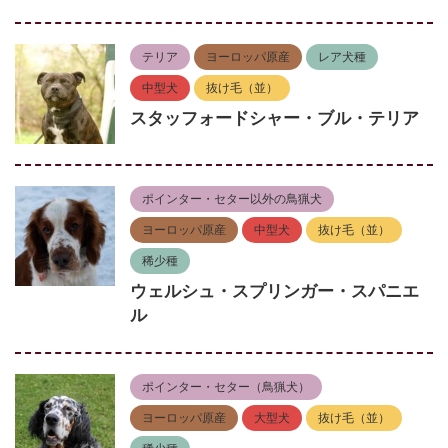
テリア
ヨーロッパ原産
レア犬種
中型犬
抜け毛（並）
スタッフォードシャー・ブル・テリア
ポインター・セター以外の鳥猟犬
ヨーロッパ原産
中型犬
抜け毛（並）
稀少種
ウェルシュ・スプリンガー・スパニエ
ル
ポインター・セター（鳥猟犬）
ヨーロッパ原産
大型犬
抜け毛（並）