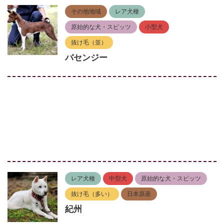
その他地域
レア犬種
原始的な犬・スピッツ
小型犬
抜け毛（並）
バセンジー
レア犬種
中型犬
原始的な犬・スピッツ
抜け毛（多い）
日本原産
紀州