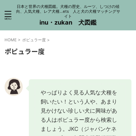
日本と世界の犬種図鑑。犬種の歴史、ルーツ、しつけの傾
向、人気犬種、レア犬種…ets 人と犬の犬種マッチングサ
イト
inu・zukan 犬図鑑
HOME
>
ポピュラー度
>
ポピュラー度
やっぱりよく見る人気な犬種を
飼いたい！という人や、あまり
見かけない珍しい犬に興味があ
る人はポピュラー度から検索し
ましょう。JKC（ジャパンケネ