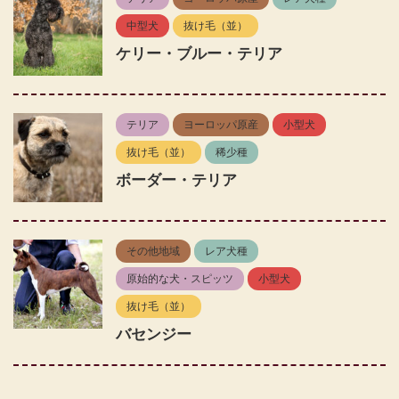
中型犬
抜け毛（並）
ケリー・ブルー・テリア
テリア
ヨーロッパ原産
小型犬
抜け毛（並）
稀少種
ボーダー・テリア
その他地域
レア犬種
原始的な犬・スピッツ
小型犬
抜け毛（並）
バセンジー