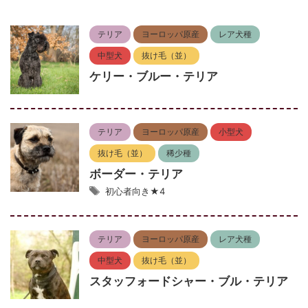
テリア
ヨーロッパ原産
レア犬種
中型犬
抜け毛（並）
ケリー・ブルー・テリア
テリア
ヨーロッパ原産
小型犬
抜け毛（並）
稀少種
ボーダー・テリア
初心者向き★4
テリア
ヨーロッパ原産
レア犬種
中型犬
抜け毛（並）
スタッフォードシャー・ブル・テリア