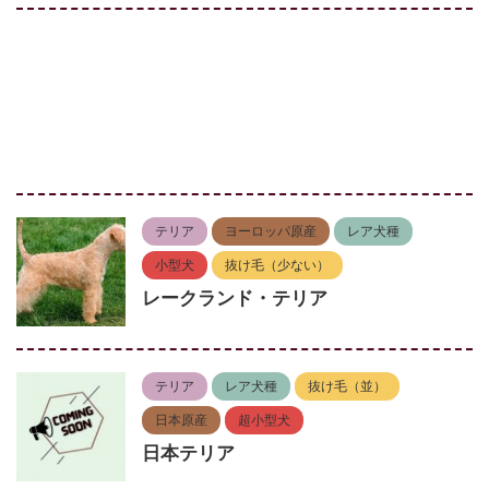
テリア
ヨーロッパ原産
レア犬種
小型犬
抜け毛（少ない）
レークランド・テリア
テリア
レア犬種
抜け毛（並）
日本原産
超小型犬
日本テリア