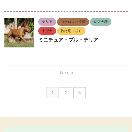
テリア
ヨーロッパ原産
レア犬種
中型犬
抜け毛（並）
ミニチュア・ブル・テリア
Next »
1
2
3