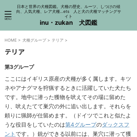
日本と世界の犬種図鑑。犬種の歴史、ルーツ、しつけの傾
向、人気犬種、レア犬種…ets 人と犬の犬種マッチングサ
イト
inu・zukan 犬図鑑
HOME
>
犬種グループ
>
テリア
>
テリア
第3グループ
ここにはイギリス原産の犬種が多く属します。キツ
ネやアナグマを狩猟するときに活躍していた犬たち
です。地中に潜った獲物を吠えてその場に留めた
り、吠えたてて巣穴の外に追い出します。それらを
頼りに猟師が仕留めます。（ドイツでこれと似たよ
うな役目をしていたのは
第4グループ
の
ダックスフ
ント
です。）銃ができる以前には、巣穴に潜って獲