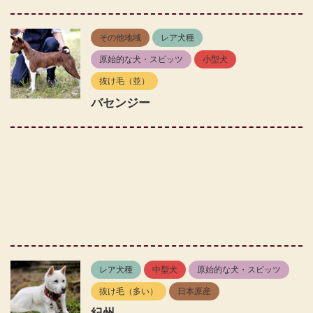
その他地域
レア犬種
原始的な犬・スピッツ
小型犬
抜け毛（並）
バセンジー
レア犬種
中型犬
原始的な犬・スピッツ
抜け毛（多い）
日本原産