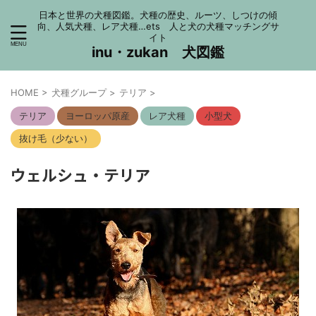
日本と世界の犬種図鑑。犬種の歴史、ルーツ、しつけの傾
向、人気犬種、レア犬種…ets 人と犬の犬種マッチングサ
イト
inu・zukan 犬図鑑
HOME
>
犬種グループ
>
テリア
>
テリア
ヨーロッパ原産
レア犬種
小型犬
抜け毛（少ない）
ウェルシュ・テリア