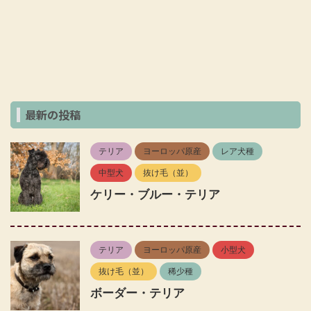
最新の投稿
テリア
ヨーロッパ原産
レア犬種
中型犬
抜け毛（並）
ケリー・ブルー・テリア
テリア
ヨーロッパ原産
小型犬
抜け毛（並）
稀少種
ボーダー・テリア