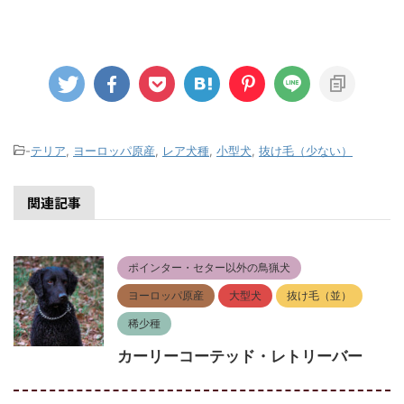
-
テリア
,
ヨーロッパ原産
,
レア犬種
,
小型犬
,
抜け毛（少ない）
関連記事
ポインター・セター以外の鳥猟犬
ヨーロッパ原産
大型犬
抜け毛（並）
稀少種
カーリーコーテッド・レトリーバー