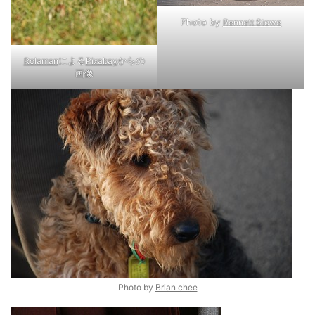
Photo by
Rennett Stowe
による
からの
Rolaman
Pixabay
画像
Photo by
Brian chee