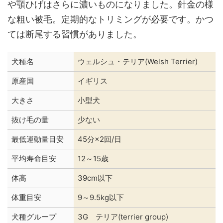
や顎ひげはさらに濃いものになりました。針金の様
な粗い被毛。定期的なトリミングが必要です。かつ
ては断尾する習慣がありました。
犬種名
ウェルシュ・テリア(Welsh Terrier)
原産国
イギリス
大きさ
小型犬
抜け毛の量
少ない
最低運動量目安
45分×2回/日
平均寿命目安
12～15歳
体高
39cm以下
体重目安
9～9.5kg以下
犬種グループ
3G テリア(terrier group)