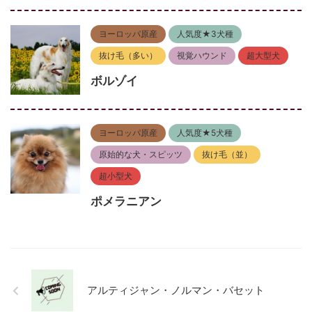
ヨーロッパ原産
人気度★3犬種
抜け毛（多い）
視覚ハウンド
超大型犬
ボルゾイ
ヨーロッパ原産
人気度★5犬種
原始的な犬・スピッツ
抜け毛（並）
超小型犬
ポメラニアン
アルティジャン・ノルマン・バセット