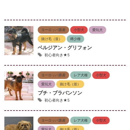
ヨーロッパ原産
小型犬
愛玩犬
抜け毛（並）
稀少種
ベルジアン・グリフォン
初心者向き★5
ヨーロッパ原産
レア犬種
小型犬
愛玩犬
抜け毛（並）
プチ・ブラバンソン
初心者向き★5
ヨーロッパ原産
レア犬種
小型犬
愛玩犬
抜け毛（並）