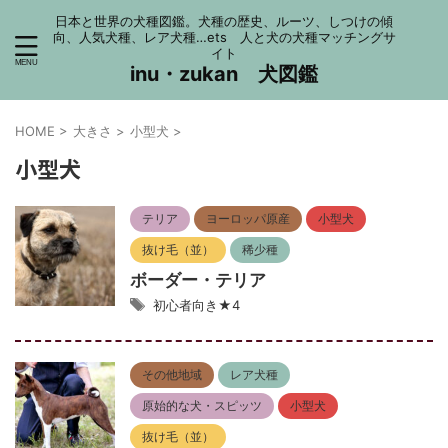
日本と世界の犬種図鑑。犬種の歴史、ルーツ、しつけの傾
向、人気犬種、レア犬種…ets 人と犬の犬種マッチングサ
イト
inu・zukan 犬図鑑
HOME
>
大きさ
>
小型犬
>
小型犬
テリア
ヨーロッパ原産
小型犬
抜け毛（並）
稀少種
ボーダー・テリア
初心者向き★4
その他地域
レア犬種
原始的な犬・スピッツ
小型犬
抜け毛（並）