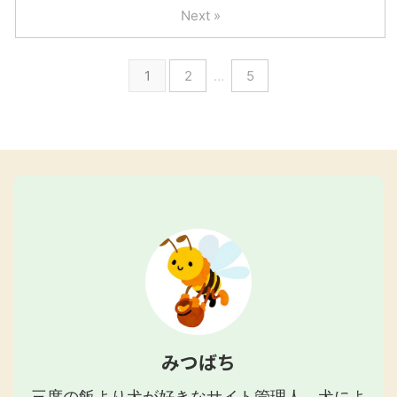
Next »
1
2
…
5
みつばち
三度の飯より犬が好きなサイト管理人。犬によ