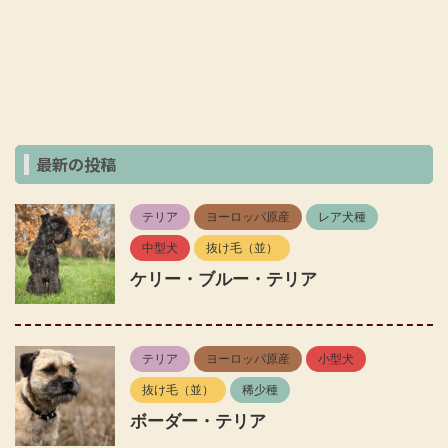
最新の投稿
テリア
ヨーロッパ原産
レア犬種
中型犬
抜け毛（並）
ケリー・ブルー・テリア
テリア
ヨーロッパ原産
小型犬
抜け毛（並）
稀少種
ボーダー・テリア