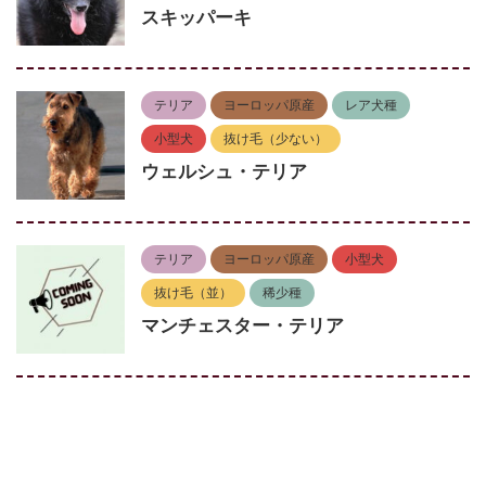
スキッパーキ
テリア
ヨーロッパ原産
レア犬種
小型犬
抜け毛（少ない）
ウェルシュ・テリア
テリア
ヨーロッパ原産
小型犬
抜け毛（並）
稀少種
マンチェスター・テリア