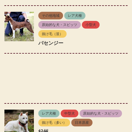
その他地域
レア犬種
原始的な犬・スピッツ
小型犬
抜け毛（並）
バセンジー
レア犬種
中型犬
原始的な犬・スピッツ
抜け毛（多い）
日本原産
紀州