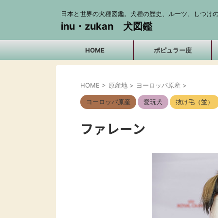
日本と世界の犬種図鑑。犬種の歴史、ルーツ、しつけの
inu・zukan 犬図鑑
HOME
ポピュラー度
HOME
>
原産地
>
ヨーロッパ原産
>
ヨーロッパ原産
愛玩犬
抜け毛（並）
ファレーン