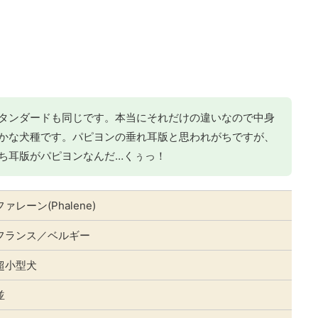
タンダードも同じです。本当にそれだけの違いなので中身
かな犬種です。パピヨンの垂れ耳版と思われがちですが、
ち耳版がパピヨンなんだ…くぅっ！
ファレーン(Phalene)
フランス／ベルギー
超小型犬
並