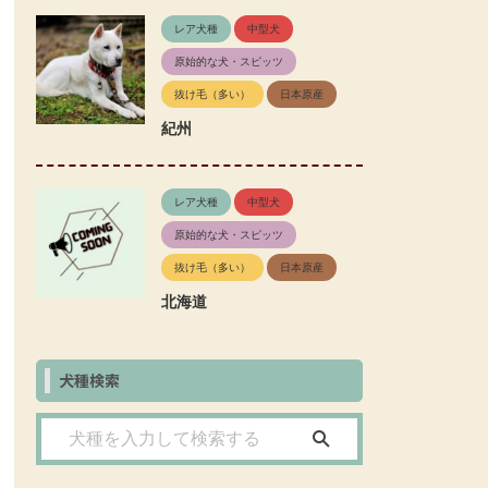
レア犬種
中型犬
原始的な犬・スピッツ
抜け毛（多い）
日本原産
紀州
レア犬種
中型犬
原始的な犬・スピッツ
抜け毛（多い）
日本原産
北海道
犬種検索