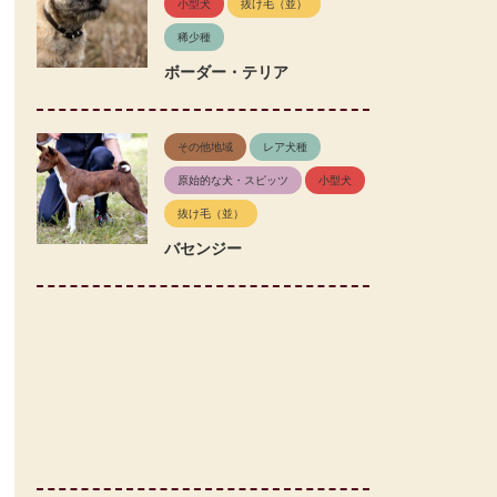
小型犬
抜け毛（並）
稀少種
ボーダー・テリア
その他地域
レア犬種
原始的な犬・スピッツ
小型犬
抜け毛（並）
バセンジー