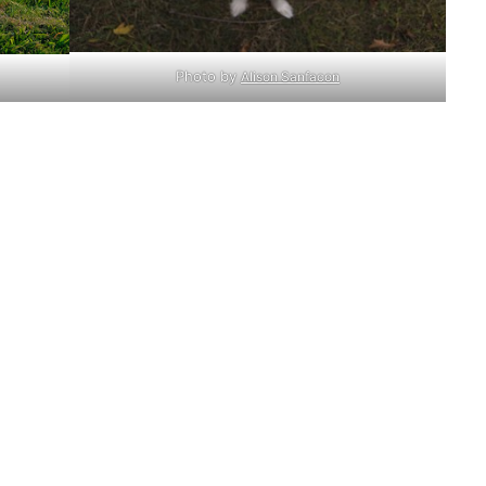
Photo by
Alison Sanfacon