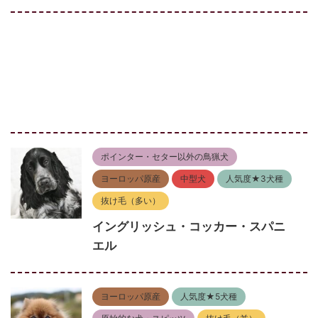
ポインター・セター以外の鳥猟犬
ヨーロッパ原産
中型犬
人気度★3犬種
抜け毛（多い）
イングリッシュ・コッカー・スパニ
エル
ヨーロッパ原産
人気度★5犬種