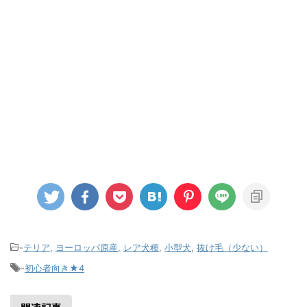
-
テリア
,
ヨーロッパ原産
,
レア犬種
,
小型犬
,
抜け毛（少ない）
-
初心者向き★4