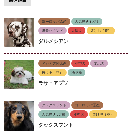
関連記事
ヨーロッパ原産
人気度★3犬種
嗅覚ハウンド
大型犬
抜け毛（並）
ダルメシアン
アジア大陸原産
小型犬
愛玩犬
抜け毛（並）
稀少種
ラサ・アプソ
ダックスフント
ヨーロッパ原産
人気度★5犬種
小型犬
抜け毛（並）
ダックスフント