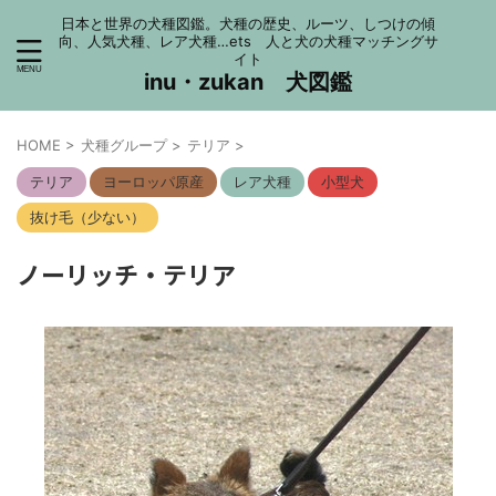
日本と世界の犬種図鑑。犬種の歴史、ルーツ、しつけの傾
向、人気犬種、レア犬種…ets 人と犬の犬種マッチングサ
イト
inu・zukan 犬図鑑
HOME
>
犬種グループ
>
テリア
>
テリア
ヨーロッパ原産
レア犬種
小型犬
抜け毛（少ない）
ノーリッチ・テリア