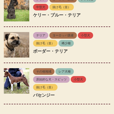
中型犬
抜け毛（並）
ケリー・ブルー・テリア
テリア
ヨーロッパ原産
小型犬
抜け毛（並）
稀少種
ボーダー・テリア
その他地域
レア犬種
原始的な犬・スピッツ
小型犬
抜け毛（並）
バセンジー