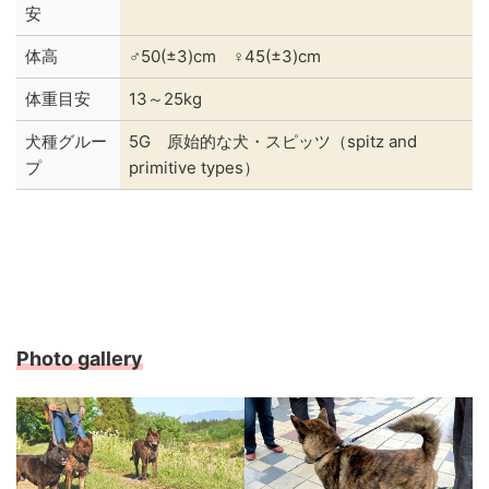
安
体高
♂50(±3)cm ♀45(±3)cm
体重目安
13～25kg
犬種グルー
5G 原始的な犬・スピッツ（spitz and
プ
primitive types）
Photo gallery