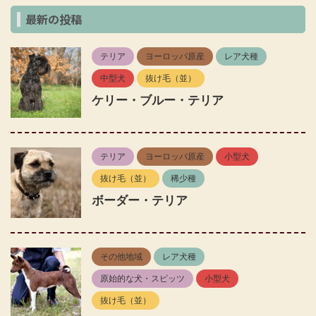
最新の投稿
テリア
ヨーロッパ原産
レア犬種
中型犬
抜け毛（並）
ケリー・ブルー・テリア
テリア
ヨーロッパ原産
小型犬
抜け毛（並）
稀少種
ボーダー・テリア
その他地域
レア犬種
原始的な犬・スピッツ
小型犬
抜け毛（並）