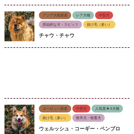
アジア大陸原産
レア犬種
中型犬
原始的な犬・スピッツ
抜け毛（多い）
チャウ・チャウ
ヨーロッパ原産
中型犬
人気度★4犬種
抜け毛（多い）
牧羊犬・牧畜犬
ウェルッシュ・コーギー・ペンブロ