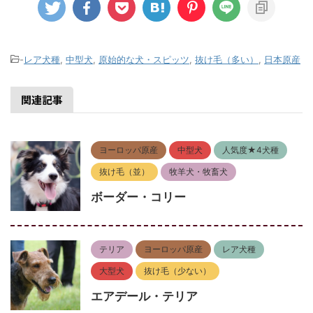
-
レア犬種
,
中型犬
,
原始的な犬・スピッツ
,
抜け毛（多い）
,
日本原産
関連記事
ヨーロッパ原産
中型犬
人気度★4犬種
抜け毛（並）
牧羊犬・牧畜犬
ボーダー・コリー
テリア
ヨーロッパ原産
レア犬種
大型犬
抜け毛（少ない）
エアデール・テリア