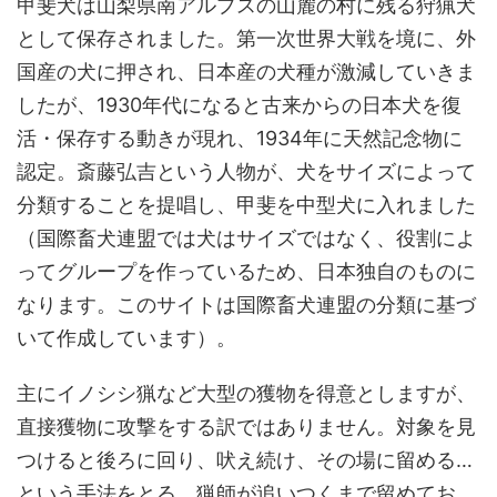
甲斐犬は山梨県南アルプスの山麓の村に残る狩猟犬
として保存されました。第一次世界大戦を境に、外
国産の犬に押され、日本産の犬種が激減していきま
したが、1930年代になると古来からの日本犬を復
活・保存する動きが現れ、1934年に天然記念物に
認定。斎藤弘吉という人物が、犬をサイズによって
分類することを提唱し、甲斐を中型犬に入れました
（国際畜犬連盟では犬はサイズではなく、役割によ
ってグループを作っているため、日本独自のものに
なります。このサイトは国際畜犬連盟の分類に基づ
いて作成しています）。
主にイノシシ猟など大型の獲物を得意としますが、
直接獲物に攻撃をする訳ではありません。対象を見
つけると後ろに回り、吠え続け、その場に留める…
という手法をとる。猟師が追いつくまで留めてお