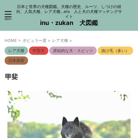
日本と世界の犬種図鑑。犬種の歴史、ルーツ、しつけの傾
向、人気犬種、レア犬種…ets 人と犬の犬種マッチングサ
イト
inu・zukan 犬図鑑
HOME
>
ポピュラー度
>
レア犬種
>
レア犬種
中型犬
原始的な犬・スピッツ
抜け毛（多い）
日本原産
甲斐