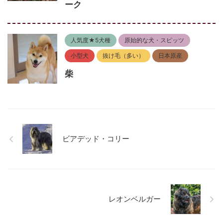
ーク
人気度★5犬種
原始的な犬・スピッツ
小型犬
抜け毛（多い）
日本原産
柴
ビアデッド・コリー
レオンベルガー