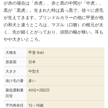
が赤の場合は「赤虎」、赤と黒の中間が「中虎」、
黒が「黒虎」。生まれた時は真っ黒で、徐々に虎毛
が生えてきます。ブリンドルカラーの他に甲斐が他
の和犬と違うところは、マズル（口吻）の根元が太
く、先が細くとがっており、頭部の幅が狭い。耳も
やや大きいところ。
犬種名
甲斐 (kai)
原産国
日本
大きさ
中型犬
抜け毛の量
多い
最低運動量
40分×2回/日
目安
平均寿命目
12～16歳